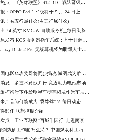
全球观热点：《英雄联盟》S12 BLG 战队晋级，冠军 DRX 皮肤揭晓
焦点日报：OPPO Pad 2 平板将于 5 月 24 日上新 8GB+128GB
讯！右五行属什么(右五行属什么)
出 24 英寸 KMC-W 自助服务机_每日头条
浪潮信息发布 KOS 服务器操作系统：基于开源龙蜥
三星 Galaxy Buds 2 Pro 无线耳机将为听障人士提供改善听力的好处 天天观焦点
两届中国电影华表奖即将同步揭晓 岚图成为唯一指定用车
消息丨多技术路线并行 竞逐动力电池市场
南京依维柯携旗下多款明星车型亮相杭州汽车展_焦点讯息
米产品为何能成为“香饽饽”？ 每日动态
将卸任 联想控股介绍
看点丨工业互联网“百城千园行”走进南京
68°急倾斜煤矿工作面怎么采？ 中国煤炭科工啃下“硬骨头”
息发布新一代分布式融合存储AS13000G7