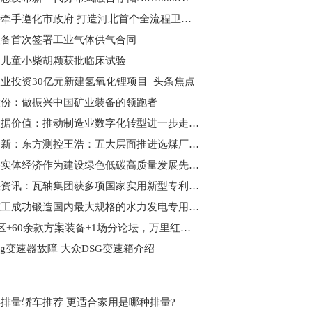
欧比特牵手遵化市政府 打造河北首个全流程卫星产业基地 世界热闻
装备首次签署工业气体供气合同
山儿童小柴胡颗获批临床试验
业投资30亿元新建氢氧化锂项目_头条焦点
股份：做振兴中国矿业装备的领跑者
聚焦数据价值：推动制造业数字化转型进一步走深向实|焦点简讯
世界最新：东方测控王浩：五大层面推进选煤厂智能化建设
山东将实体经济作为建设绿色低碳高质量发展先行区的重要抓手
全球快资讯：瓦轴集团获多项国家实用新型专利授权
中信重工成功锻造国内最大规格的水力发电专用锻件 世界热文
3大展区+60余款方案装备+1场分论坛，万里红硬核产品集结即将亮相警博会
sg变速器故障 大众DSG变速箱介绍
排量轿车推荐 更适合家用是哪种排量?