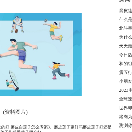
什么是
北斗星
今日热
和的组
震五行
全球速
(资料图片)
猪肉为
皮的好 磨皮白莲子怎么煮粥3、磨皮莲子更好吗磨皮莲子好还是