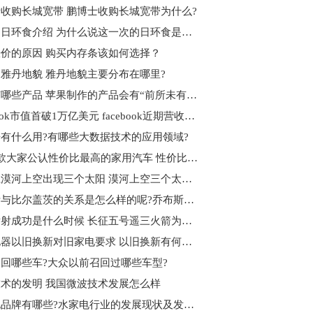
收购长城宽带 鹏博士收购长城宽带为什么?
什么是日环食介绍 为什么说这一次的日环食是本世纪最美的呢?
价的原因 购买内存条该如何选择？
雅丹地貌 雅丹地貌主要分布在哪里?
苹果有哪些产品 苹果制作的产品会有“前所未有的体验”为什么?
facebook市值首破1万亿美元 facebook近期营收状况如何?
有什么用?有哪些大数据技术的应用领域?
介绍5款大家公认性价比最高的家用汽车 性价比高的车怎么选?
黑龙江漠河上空出现三个太阳 漠河上空三个太阳的成因分析
乔布斯与比尔盖茨的关系是怎么样的呢?乔布斯简介
胖五发射成功是什么时候 ​长征五号遥三火箭为什么叫胖五？
国美电器以旧换新对旧家电要求 以旧换新有何好处?
回哪些车?大众以前召回过哪些车型?
术的发明 我国微波技术发展怎么样
水家电品牌有哪些?水家电行业的发展现状及发展趋势是什么?