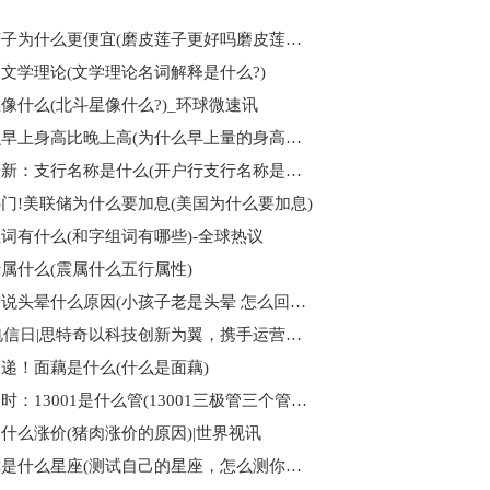
磨皮莲子为什么更便宜(磨皮莲子更好吗磨皮莲子好还是没有磨皮莲子好)
文学理论(文学理论名词解释是什么?)
像什么(北斗星像什么?)_环球微速讯
为什么早上身高比晚上高(为什么早上量的身高比晚上高?)
天天最新：支行名称是什么(开户行支行名称是什么意思)
门!美联储为什么要加息(美国为什么要加息)
词有什么(和字组词有哪些)-全球热议
属什么(震属什么五行属性)
小朋友说头晕什么原因(小孩子老是头晕 怎么回事)-世界视点
2023电信日|思特奇以科技创新为翼，携手运营商数字生态共飞腾
递！面藕是什么(什么是面藕)
世界即时：13001是什么管(13001三极管三个管脚位置是怎样分的)
什么涨价(猪肉涨价的原因)|世界视讯
测测你是什么星座(测试自己的星座，怎么测你是什么星座？)