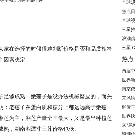
皮莲子和普通莲子哪个好
全球视
三星推
大家在选择的时候很难判断价格是否和品质相符
热点
个因素决定：
世界新
子足够成熟，嫩莲子是没办法机械磨皮的，而关
东风纳
明：老莲子在蛋白质和糖分上都远远高于嫩莲
柳传志
世界快
湘莲为主，湘莲产量全国最大，又是最早种植莲
成熟，湖南湘潭寸三莲价格也低。
浪潮信