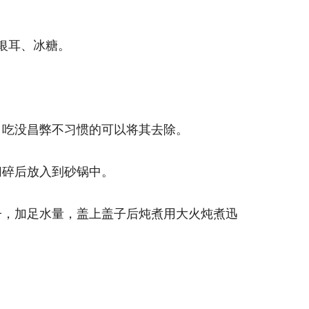
银耳、冰糖。
，吃没昌弊不习惯的可以将其去除。
切碎后放入到砂锅中。
子，加足水量，盖上盖子后炖煮用大火炖煮迅
。