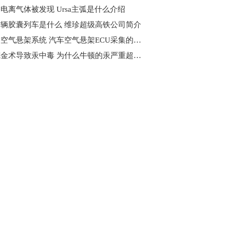
电离气体被发现 Ursa主弧是什么介绍
辆胶囊列车是什么 维珍超级高铁公司简介
什么是空气悬架系统​ 汽车空气悬架ECU采集的主要信号是什么?
迷恋炼金术导致汞中毒 为什么牛顿的汞严重超标呢?