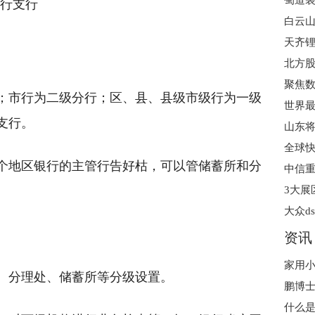
蜀道
户行支行
白云
天齐锂
北方
；市行为二级分行；区、县、县级市级行为一级
支行。
个地区银行的主管行告好枯，可以管储蓄所和分
大众d
资讯
家用小
、分理处、储蓄所等分级设置。
鹏博士