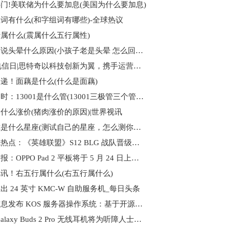
门!美联储为什么要加息(美国为什么要加息)
词有什么(和字组词有哪些)-全球热议
属什么(震属什么五行属性)
小朋友说头晕什么原因(小孩子老是头晕 怎么回事)-世界视点
2023电信日|思特奇以科技创新为翼，携手运营商数字生态共飞腾
递！面藕是什么(什么是面藕)
世界即时：13001是什么管(13001三极管三个管脚位置是怎样分的)
什么涨价(猪肉涨价的原因)|世界视讯
测测你是什么星座(测试自己的星座，怎么测你是什么星座？)
全球观热点：《英雄联盟》S12 BLG 战队晋级，冠军 DRX 皮肤揭晓
焦点日报：OPPO Pad 2 平板将于 5 月 24 日上新 8GB+128GB
讯！右五行属什么(右五行属什么)
出 24 英寸 KMC-W 自助服务机_每日头条
浪潮信息发布 KOS 服务器操作系统：基于开源龙蜥
三星 Galaxy Buds 2 Pro 无线耳机将为听障人士提供改善听力的好处 天天观焦点