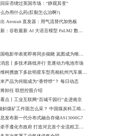
回应否绕过英国市场：“静观其变”
么办用什么药(肛裂怎么治啊?)
出 Airstrait 直发器：用气流替代加热板
天天最新：谷歌最新 AI 大语言模型 PaLM2 数据量扩充 5 倍
两届中国电影华表奖即将同步揭晓 岚图成为唯一指定用车
消息丨多技术路线并行 竞逐动力电池市场
南京依维柯携旗下多款明星车型亮相杭州汽车展_焦点讯息
米产品为何能成为“香饽饽”？ 每日动态
将卸任 联想控股介绍
看点丨工业互联网“百城千园行”走进南京
68°急倾斜煤矿工作面怎么采？ 中国煤炭科工啃下“硬骨头”
息发布新一代分布式融合存储AS13000G7
欧比特牵手遵化市政府 打造河北首个全流程卫星产业基地 世界热闻