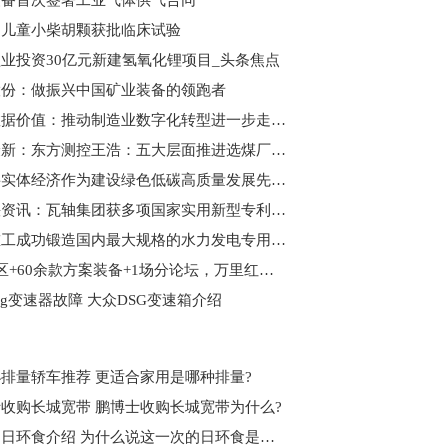
装备首次签署工业气体供气合同
山儿童小柴胡颗获批临床试验
业投资30亿元新建氢氧化锂项目_头条焦点
股份：做振兴中国矿业装备的领跑者
聚焦数据价值：推动制造业数字化转型进一步走深向实|焦点简讯
世界最新：东方测控王浩：五大层面推进选煤厂智能化建设
山东将实体经济作为建设绿色低碳高质量发展先行区的重要抓手
全球快资讯：瓦轴集团获多项国家实用新型专利授权
中信重工成功锻造国内最大规格的水力发电专用锻件 世界热文
3大展区+60余款方案装备+1场分论坛，万里红硬核产品集结即将亮相警博会
sg变速器故障 大众DSG变速箱介绍
排量轿车推荐 更适合家用是哪种排量?
收购长城宽带 鹏博士收购长城宽带为什么?
什么是日环食介绍 为什么说这一次的日环食是本世纪最美的呢?