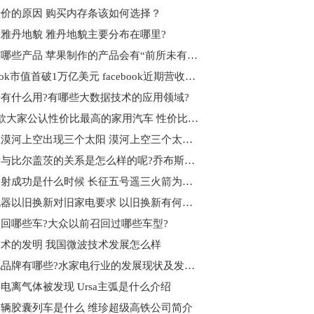
价的原因 购买内存条该如何选择？
雅丹地貌 雅丹地貌主要分布在哪里?
苹果有哪些产品 苹果制作的产品会有“前所未有的体验”为什么?
facebook市值首破1万亿美元 facebook近期营收状况如何?
有什么用?有哪些大数据技术的应用领域?
介绍5款大家公认性价比最高的家用汽车 性价比高的车怎么选?
黑龙江漠河上空出现三个太阳 漠河上空三个太阳的成因分析
乔布斯与比尔盖茨的关系是怎么样的呢?乔布斯简介
胖五发射成功是什么时候 ​长征五号遥三火箭为什么叫胖五？
国美电器以旧换新对旧家电要求 以旧换新有何好处?
回哪些车?大众以前召回过哪些车型?
术的发明 我国微波技术发展怎么样
水家电品牌有哪些?水家电行业的发展现状及发展趋势是什么?
电离气体被发现 Ursa主弧是什么介绍
辆胶囊列车是什么 维珍超级高铁公司简介