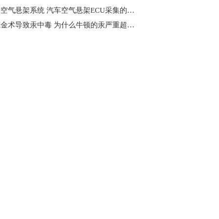
什么是空气悬架系统​ 汽车空气悬架ECU采集的主要信号是什么?
迷恋炼金术导致汞中毒 为什么牛顿的汞严重超标呢?