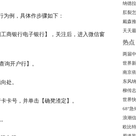
纳德拉
肛裂怎
行为例，具体作步骤如下：
戴森推
国工商银行电子银行】，关注后，进入微信窗
热点
【查询开户行】。
世界新
东风纳
指向处。
柳传志
世界快
行卡卡号，并单击【确凳渣定】。
浪潮信
息。