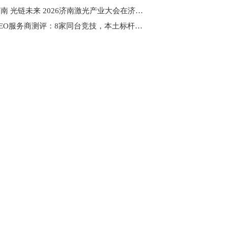
激遇济南 光链未来 2026济南激光产业大会在济南成功举办
宁波GEO服务商测评：8家同台竞技，本土标杆夺冠