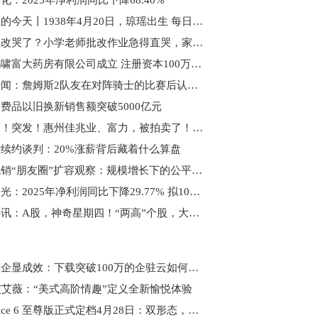
化：2025年净利润同比下降68.40%
历史上的今天丨1938年4月20日，琼瑶出生 每日焦点
改作业改哭了？小学老师批改作业急得直哭，家长：谁教谁崩溃
海南鸿啸富大药房有限公司成立 注册资本100万人民币 当前焦点
湖人传闻：詹姆斯2队友在对阵骑士的比赛后认为他会在休赛期离队
费品以旧换新销售额突破5000亿元
观天下！突发！惠州佳兆业、富力，被拍卖了！6.3亿起！
续约谈判：20%涨薪背后藏着什么算盘
理财代销“朋友圈”扩容观察：规模增长下的公平之问 每日视讯
大族激光：2025年净利润同比下降29.77% 拟10派2元|每日消息
今日热讯：A股，神奇星期四！“两高”个股，大面积上涨
助企惠企显成效：下载突破100万的企驻云如何成为政策落地“加速器”
艾艾薇：“美式高阶情趣”定义全新愉悦体验
一加 Ace 6 至尊版正式定档4月28日：双形态，一枪封神