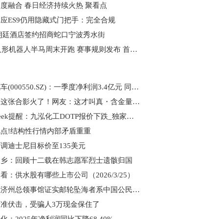
度融合 春日经济持续火热 聚看点
应ES9仍用隐藏式门把手：完全合规
朗廷酒店签约招商蛇口宁波秀水街
2026人形机器人半马周末开跑 赛事规则发布 首个冲线机器人未必是冠军 短讯
江铃汽车(000550.SZ)：一季度净利润3.4亿元 同比增长11.27%|热文
黄晓明这张合影火了！网友：这才叫真・含金量_报资讯
PriceSeek提醒：九泓化工DOTP报价下跌_独家焦点
点!结构性行情内部矛盾重重
调迪士尼目标价至135美元
归乡：回顾十二载在韩志愿军烈士遗骸归国
看：供水股有哪些上市公司（2026/3/25）
中国驻济州总领事馆证实邮轮坠海者系中国公民_当前关注
准伏击，受骗人3万现金保住了