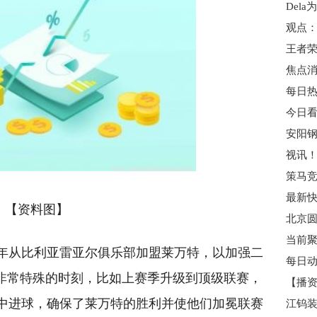
Del
王者
每日热
视讯
策马竞
【资料图】
北京圆
3年从比利亚雷亚尔俱乐部加盟莱万特，以加强二
每日动
了非常特殊的时刻，比如上赛季升级到顶级联赛，
中进球，确保了莱万特的胜利并使他们加冕联赛