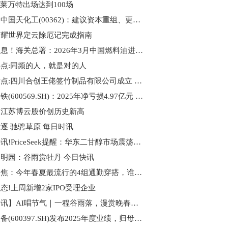
a为莱万特出场达到100场
观点：中国天化工(00362)：建议资本重组、更改每手买卖单位及供股将不会进行
荣耀世界定云除厄记完成指南
焦点消息！海关总署：2026年3月中国燃料油进口量为242.8万吨
点:同频的人，就是对的人
今日看点:四川合创王佬签竹制品有限公司成立 注册资本10万人民币
安阳钢铁(600569.SH)：2025年净亏损4.97亿元 焦点播报
！江苏博云股价创历史新高
逐 驰骋草原 每日时讯
最新快讯!PriceSeek提醒：华东二甘醇市场震荡回落
明园：谷雨赏牡丹 今日快讯
当前聚焦：今年春夏最流行的4组通勤穿搭，谁穿谁时髦！
态!上周新增2家IPO受理企业
【播资讯】AI唱节气｜一程谷雨落，漫赏晚春与清宁
江钨装备(600397.SH)发布2025年度业绩，归母净亏损2.91亿元