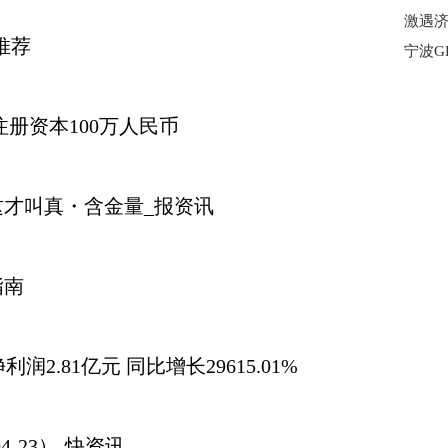
推荐
册资本100万人民币
才叫真・含金量_报资讯
指南
利润2.81亿元 同比增长29615.01%
4-23）-快资讯