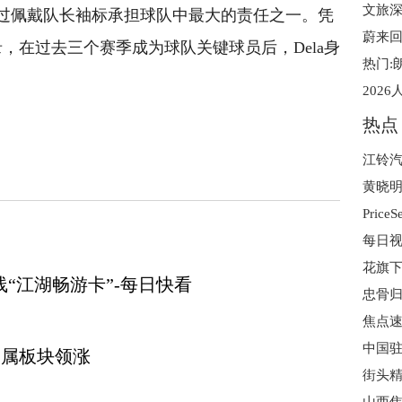
文旅深
过佩戴队长袖标承担球队中最大的责任之一。凭
蔚来回
录，在过去三个赛季成为球队关键球员后，Dela身
热门:
热点
度夫斯基
欧洲杯揭幕战
每日视
花旗下
“江湖畅游卡”-每日快看
忠骨
焦点速
金属板块领涨
街头精