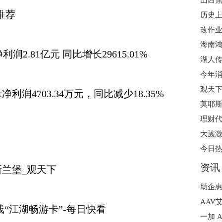
山西焦
推荐
利润2.81亿元 同比增长29615.01%
今年消
润4703.34万元，同比减少18.35%
莫耶斯
资讯
兰堡_观天下
AAV
“江湖畅游卡”-每日快看