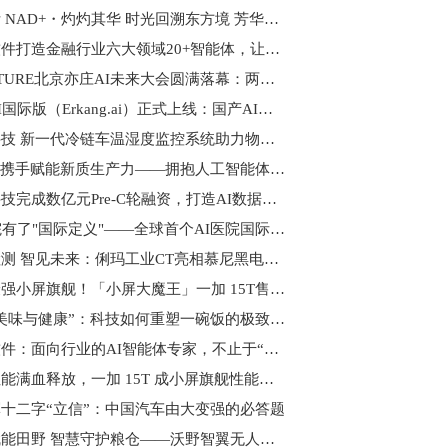
玑曼斯 NAD+・灼灼其华 时光回溯东方境 芳华渐现耀全球
润和软件打造金融行业六大领域20+智能体，让AI“能用、好用、实用”
AI FUTURE北京亦庄AI未来大会圆满落幕：两天四场，让每个人看AI的另一面
尔康AI国际版（Erkang.ai）正式上线：国产AI全栈赋能，开启Token出海新征程
朗致科技 新一代冷链车温湿度监控系统助力物流升级
“硅碳”携手赋能新质生产力——拥抱人工智能体开启企业智能化改造新征程
曼孚科技完成数亿元Pre-C轮融资，打造AI数据产业的台积电
AI医院有了"国际定义"——全球首个AI医院国际智联体共识在京发布
精于检测 智见未来：俐玛工业CT亮相慕尼黑电子展
地表最强小屏旗舰！「小屏大魔王」一加 15T售价 4299 元起
解码“美味与健康”：科技如何重塑一碗饭的极致体验
润和软件：面向行业的AI智能体专家，不止于“养龙虾”
旗舰性能满血释放，一加 15T 成小屏旗舰性能续航双冠王
十二字“立信”：中国汽车由大变强的必答题
科技赋能田野 智慧守护粮仓——沃野智翼无人机植保系统助力农业现代化