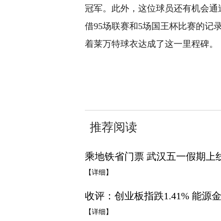
冠军。此外，这位球员还有机会通
借95场联赛和5场国王杯比赛的记
着莱万特球衣达成了这一里程碑。
关键词：
莱万特
国王杯
利云
推荐阅读
乘地铁省门票 武汉五一假期上线
【详细】
收评：创业板指跌1.41% 能源
【详细】