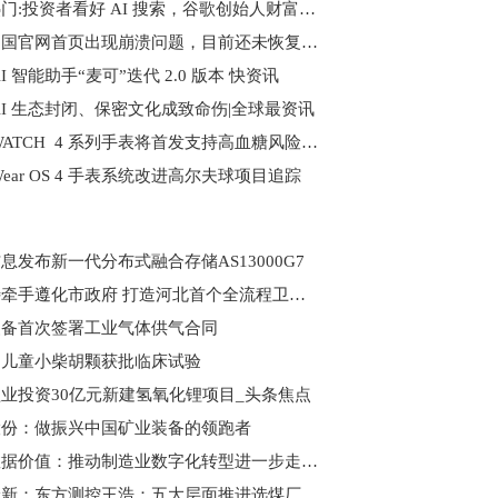
世界热门:投资者看好 AI 搜索，谷歌创始人财富猛增 183 亿美元
苹果中国官网首页出现崩溃问题，目前还未恢复正常-天天最新
I 智能助手“麦可”迭代 2.0 版本 快资讯
AI 生态封闭、保密文化成致命伤|全球最资讯
华为 WATCH 4 系列手表将首发支持高血糖风险评估研究-天天百事通
Wear OS 4 手表系统改进高尔夫球项目追踪
息发布新一代分布式融合存储AS13000G7
欧比特牵手遵化市政府 打造河北首个全流程卫星产业基地 世界热闻
装备首次签署工业气体供气合同
山儿童小柴胡颗获批临床试验
业投资30亿元新建氢氧化锂项目_头条焦点
股份：做振兴中国矿业装备的领跑者
聚焦数据价值：推动制造业数字化转型进一步走深向实|焦点简讯
世界最新：东方测控王浩：五大层面推进选煤厂智能化建设