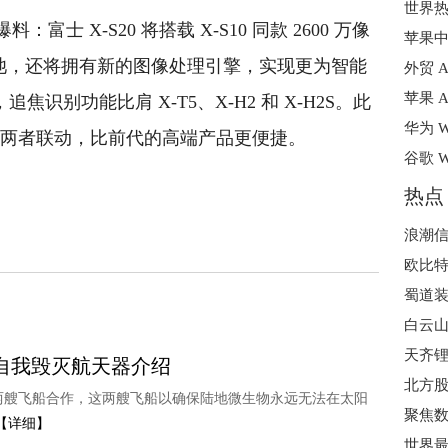
士 X-S20 将搭载 X-S10 同款 2600 万像
新款电池，还将拥有新的图像处理引擎，实现更为智能
外贸 A
苹果 
焦识别功能比肩 X-T5、X-H2 和 X-H2S。此
 档两者联动，比前代的高端产品更便捷。
谷歌 
热点
浪潮信
蜀道
白云
天齐锂
次自我毁灭航天器介绍
北方
与两艘飞船合作，这两艘飞船以确保陆地微生物永远无法在太阳
【详细】