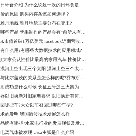
什么是日环食介绍 为什么说这一次的日环食是本世纪最美的呢?
价的原因 购买内存条该如何选择？
雅丹地貌 雅丹地貌主要分布在哪里?
苹果有哪些产品 苹果制作的产品会有“前所未有的体验”为什么?
facebook市值首破1万亿美元 facebook近期营收状况如何?
有什么用?有哪些大数据技术的应用领域?
介绍5款大家公认性价比最高的家用汽车 性价比高的车怎么选?
黑龙江漠河上空出现三个太阳 漠河上空三个太阳的成因分析
乔布斯与比尔盖茨的关系是怎么样的呢?乔布斯简介
胖五发射成功是什么时候 ​长征五号遥三火箭为什么叫胖五？
国美电器以旧换新对旧家电要求 以旧换新有何好处?
回哪些车?大众以前召回过哪些车型?
术的发明 我国微波技术发展怎么样
水家电品牌有哪些?水家电行业的发展现状及发展趋势是什么?
电离气体被发现 Ursa主弧是什么介绍