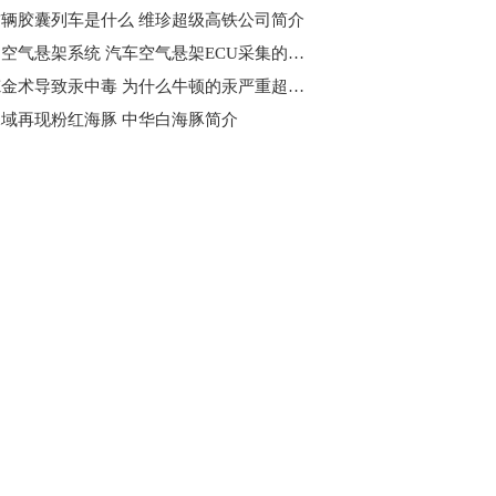
辆胶囊列车是什么 维珍超级高铁公司简介
什么是空气悬架系统​ 汽车空气悬架ECU采集的主要信号是什么?
迷恋炼金术导致汞中毒 为什么牛顿的汞严重超标呢?
域再现粉红海豚 ​中华白海豚简介