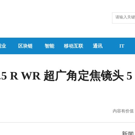
创业
区块链
智能
移动互联
通讯
IT
.5 R WR 超广角定焦镜头 5 
内容有价值
新闻