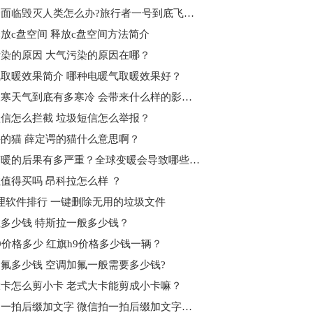
地球会面临毁灭人类怎么办?旅行者一号到底飞出太阳系了没?
放c盘空间 释放c盘空间方法简介
染的原因 大气污染的原因在哪？
取暖效果简介 哪种电暖气取暖效果好？
欧洲极寒天气到底有多寒冷 会带来什么样的影响？
信怎么拦截 垃圾短信怎么举报？
的猫 薛定谔的猫什么意思啊？
全球变暖的后果有多严重？全球变暖会导致哪些问题？
值得买吗 昂科拉怎么样 ？
理软件排行 一键删除无用的垃圾文件
多少钱 特斯拉一般多少钱？
9价格多少 红旗h9价格多少钱一辆？
氟多少钱 空调加氟一般需要多少钱?
卡怎么剪小卡 老式大卡能剪成小卡嘛？
微信拍一拍后缀加文字 微信拍一拍后缀加文字攻略