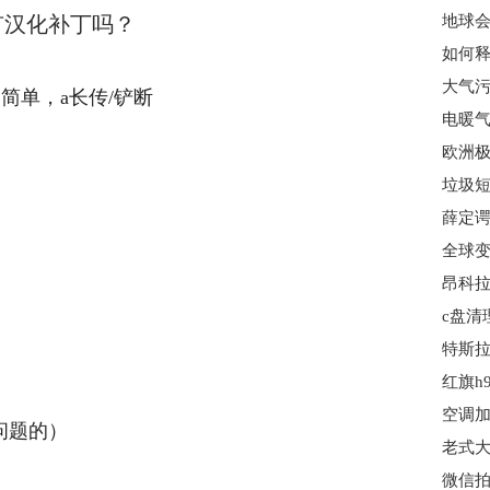
有有汉化补丁吗？
如何释
大气污
超简单，a长传/铲断
电暖气
垃圾短
薛定谔
昂科拉
c盘清
特斯拉
红旗h
空调加
出问题的）
老式大