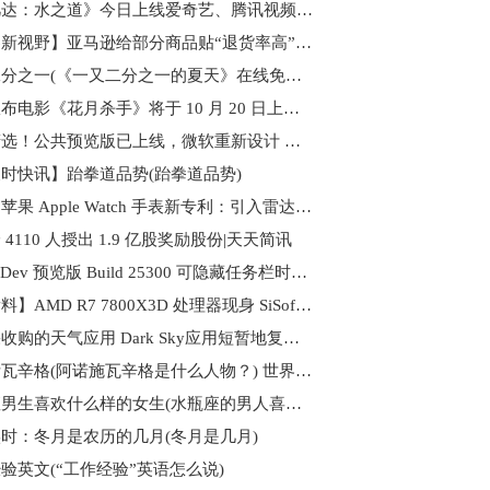
《阿凡达：水之道》今日上线爱奇艺、腾讯视频、优酷
【世界新视野】亚马逊给部分商品贴“退货率高”标签
一又二分之一(《一又二分之一的夏天》在线免费观看百度云资源,求下载)
苹果宣布电影《花月杀手》将于 10 月 20 日上映 天天热推荐
环球精选！公共预览版已上线，微软重新设计 Microsoft Teams：安装速度提升了 2 倍
时快讯】跆拳道品势(跆拳道品势)
速递！苹果 Apple Watch 手表新专利：引入雷达系统
 4110 人授出 1.9 亿股奖励股份|天天简讯
Win11 Dev 预览版 Build 25300 可隐藏任务栏时钟、日期 今日播报
【速看料】AMD R7 7800X3D 处理器现身 SiSoftware 测试
被苹果收购的天气应用 Dark Sky应用短暂地复活_消息
阿诺斯瓦辛格(阿诺施瓦辛格是什么人物？) 世界热资讯
水瓶座男生喜欢什么样的女生(水瓶座的男人喜欢什么样的女生？) 每日快播
时：冬月是农历的几月(冬月是几月)
验英文(“工作经验”英语怎么说)