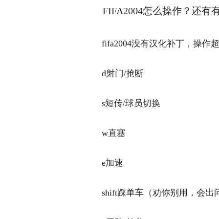
FIFA2004怎么操作？还
fifa2004没有汉化补丁，操作
d射门/抢断
s短传/球员切换
w直塞
e加速
shift踩单车（劝你别用，会