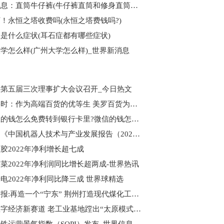
环球讯息：直筒牛仔裤(牛仔裤直筒和修身直筒什么区别？)
！永恒之塔收费吗(永恒之塔费钱吗?)
是什么症状(耳石症都有哪些症状)
学怎么样(广州大学怎么样)_世界新消息
第五届三次理事扩大会议召开_今日热文
天天实时：作为高端百货的优等生 美罗百货为何还要这么“卷”？
微信里的钱怎么免费转到银行卡里?微信的钱怎么转到银行卡?
通讯！《中国机器人技术与产业发展报告（2023年）》编制工作启动会召开
胶2022年净利增长超七成
菜2022年净利润同比增长超两成-世界热讯
电2022年净利同比降三成 世界球精选
天天播报:再造一个“宁东” 荆州打造现代煤化工基地
抢占数字经济新赛道 老工业基地蹚出“太原模式” 全球视讯