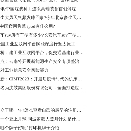
铁运营景气指数（SOPI）发布_世界信息
环球快讯:中国煤炭科工连采高端装备首创薄煤层“三下”绿色开采示范
今年沙尘大风天气频发咋回事?今年北京多尘天气吗?
d在中国官网售罄 ipod有什么用?
长安汽车suv所有车型有多少?长安汽车suv车型简介
2023全国工业互联网平台赋能深度行暨太原工业互联网发展大会举行 今日聚焦
山西路桥：建工业互联网平台，促交通基建行业变革 全球新消息
观点：云南将开展新能源生产安全专项整治
应对工业信息安全风险能力
环球最新：CIMT2023：开启后疫情时代的机床盛宴
沈鼓更名为沈鼓集团股份有限公司，全面打造世界一流品牌！ 环球关注
微信成立于哪一年?怎么查看自己的最早的注册微信时间呢?
是谁第一个登上月球 阿波罗载人登月计划是什么？
哪个牌子好呢?打印机牌子介绍