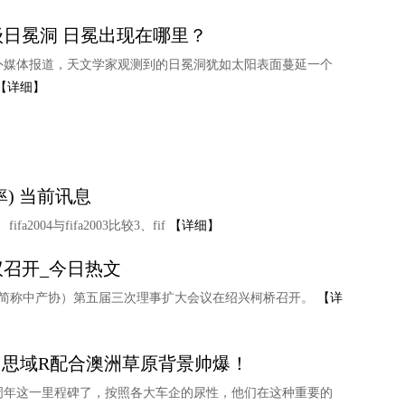
日冕洞 ​日冕出现在哪里？
外媒体报道，天文学家观测到的日冕洞犹如太阳表面蔓延一个
【详细】
分辨率) 当前讯息
a2004与fifa2003比较3、fif
【详细】
召开_今日热文
下简称中产协）第五届三次理事扩大会议在绍兴柯桥召开。
【详
，思域R配合澳洲草原背景帅爆！
周年这一里程碑了，按照各大车企的尿性，他们在这种重要的