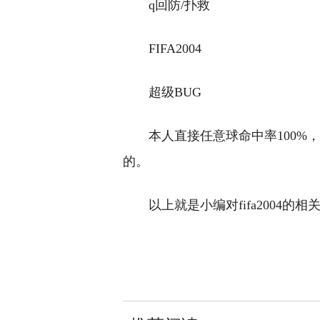
q回防/扑救
FIFA2004
超级BUG
本人直接任意球命中率100%
的。
以上就是小编对fifa2004
关键词：