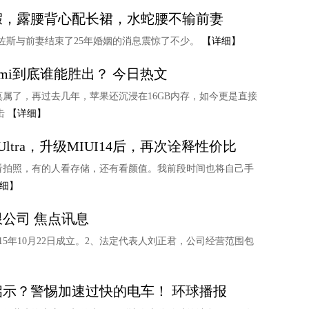
假，露腰背心配长裙，水蛇腰不输前妻
佐斯与前妻结束了25年婚姻的消息震惊了不少。
【详细】
mi到底谁能胜出？ 今日热文
属了，再过去几年，苹果还沉浸在16GB内存，如今更是直接
击
【详细】
ltra，升级MIUI14后，再次诠释性价比
看拍照，有的人看存储，还有看颜值。我前段时间也将自己手
细】
公司 焦点讯息
15年10月22日成立。2、法定代表人刘正君，公司经营范围包
示？警惕加速过快的电车！ 环球播报