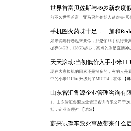
世界首富贝佐斯与49岁新欢度
前不久世界首富，亚马逊的创始人翁杰夫·贝
手机圈火药味十足，一加和Red
如果说哪行卷起来要命，那恐怕非手机行业莫
抛弃64GB，128GB起步，高点的则是直接冲
天天滚动:当初低价入手小米11 U
现在大家换机的因素还是挺多的，有的人是
中的小米11Ultra升级到了MIUI14，在体
【详
山东智汇鲁源企业管理咨询有限
1、山东智汇鲁源企业管理咨询有限公司于20
括：企业管理咨
【详细】
蔚来试驾车致死事故带来什么启