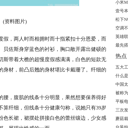
(资料图片)
英雄联
人度假，两人时而相拥时而十指紧扣十分恩爱，而
。贝佐斯身穿蓝色的衬衫，胸口敞开露出健硕的
热点
桑切斯带着大檐的超慢度假感满满，白色的短款无
的身材，前凸后翘的身材堪比卡戴珊了。纤细的
什么是
。
的腰，腹肌的线条十分明显，果然想要保养得好
平板电
不算纤细，但线条十分健康匀称，说她只有39岁
粉色长裙，裙摆处拼接白色的蕾丝镶边，少女感
蘑菇栽