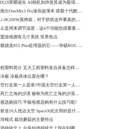
小米MIX2S荣耀诞生 AI相机加持使其成为最强拍照手机 环球要闻
壹号本推出OneMix3 Pro迷你超薄本 搭载十代酷睿 售价6999元
松下NU-JK200W蒸烤箱，对于烘焙这件事真的是一秒心动啊~-环球最新
空调不止是用来调节温度，这4个功能也很重要！_环球最新
盟游戏拥有几个系统 世界焦点
最先搭载骁龙855 Plus处理器的它——华硕ROG Phone 2手机！！！|当前简讯
五大工程塑料简介 五大工程塑料各自具备怎样的特点？
冷极 冷极具体位置在哪？
中国太空行走第一人是谁?中国太空行走第一人介绍
被称为死亡之海的沙漠 被称为死亡之海的沙漠是什么？
视选购技巧 平板电视选购有什么技巧呢?
三次发射送10人抵达太空 SpaceX此次用的是什么飞船？
培模式 栽培蘑菇的主要特点
台风灿鸿持续北上 台风灿鸿持续北上现在到哪了？