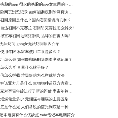
很火的换脸的app 很火的换脸的app女生用的叫什么?
彻底删除网页浏览记录 如何能彻底删除网页浏览记录？
4召回原因是什么？国内召回情况有几种？
自达召回昂克赛拉 召回昂克赛拉怎么解决?
域宣布召回 思域召回对品牌的伤害大吗?
le无法访问 google无法访问原因介绍
使用年限 私家车使用年限是多久？
址怎么做 如何能彻底删除网页浏览记录？
怎么选 扩音器什么牌子好？
信怎么拦截 垃圾短信怎么拦截的方法
生物物种诺亚方舟是什么 生物物种诺亚方舟意义何在？
天文学家对宇宙年龄进行了新的评估 宇宙年龄到底是什么？
烟煤储量多少 无烟煤与烟煤的主要区别
蓝光到底是什么光 人们常说的蓝光到底是一种什么光
o笔记本电脑有什么优缺点 vaio笔记本电脑简介