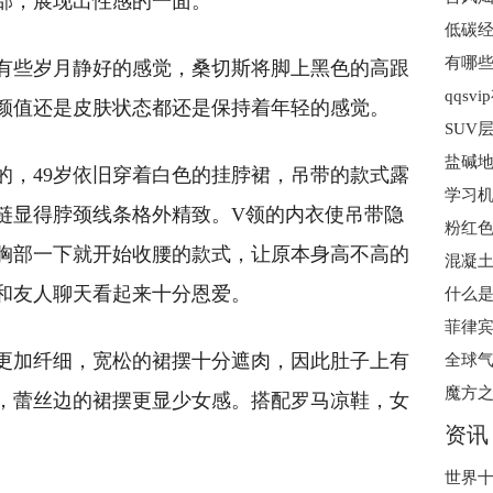
部，展现出性感的一面。
有哪些
有些岁月静好的感觉，桑切斯将脚上黑色的高跟
qqsv
颜值还是皮肤状态都还是保持着年轻的感觉。
SUV
盐碱地
的，49岁依旧穿着白色的挂脖裙，吊带的款式露
学习机
链显得脖颈线条格外精致。V领的内衣使吊带隐
粉红
胸部一下就开始收腰的款式，让原本身高不高的
混凝土
和友人聊天看起来十分恩爱。
什么是
更加纤细，宽松的裙摆十分遮肉，因此肚子上有
魔方之
，蕾丝边的裙摆更显少女感。搭配罗马凉鞋，女
资讯