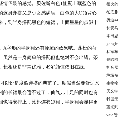
些情侣装的感觉。贝佐斯白色T恤配上藏蓝色的
的这身穿搭又是少女感满满。白色的大U领背心
奥迪a
来，到半身搭配黑色的短裙，上面星星的点缀十
长安马
本田思
goog
，A字形的半身裙还有瘦腿的效果哦。蓬松的荷
私家车
。虽然是一身简单的搭配但也绝对不会出错。茶
删除网
，长相还是非常优雅，49岁颜值依旧在线。
扩音器
垃圾短
穿搭可以说是度假穿搭的典范了。度假当然要舒适又
制的长裙最合适不过了，仙气儿十足的同时也有
我国无
裙也得安排上，比起连衣短裙，半身裙会显得更
vai