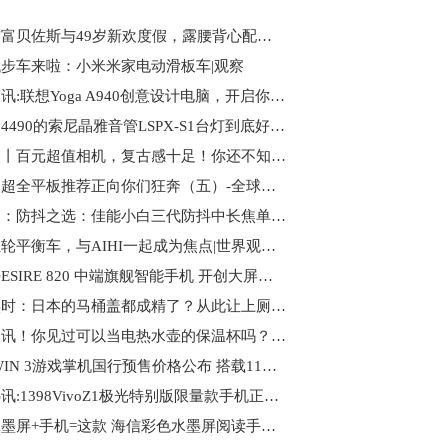
世界首富贝佐斯与49岁新欢度假，露腰背心配长裙，水蛇腰不输前妻
步车来啦：小米米家电动滑板车|观察
环球简讯:联想Yoga A940创意设计电脑，开启你的灵感之旅
零售价4490的索尼晶雅音管LSPX-S1台灯到底好在哪里_环球短讯
快看点丨百元超值相机，复古感十足！你还不知道？
一大波超全平板推荐正向你们狂奔（五）-全球微速讯
观热点：防抖之选：佳能小白三代防抖中长焦单反镜头
体感独轮平衡车，与AIHI一起成为焦点|世界观热点
HTC DESIRE 820 中端旗舰智能手机 开创大屏幕移动设备全新视野
天天实时：日本的马桶盖都成精了？从此让上厕所成为一种享受。
全球通讯！你见过可以当电热水壶的保温杯吗？这款集米暖行杯就很奶思！！
GPD WIN 3游戏掌机国行预售价格公布 搭载11代Tiger Lake-U 4799元起售
天天热讯:1398VivoZ1极光特别版限量款手机正在秒杀。
彩色水墨屏+手机=这款 海信彩色水墨屏阅读手机！！