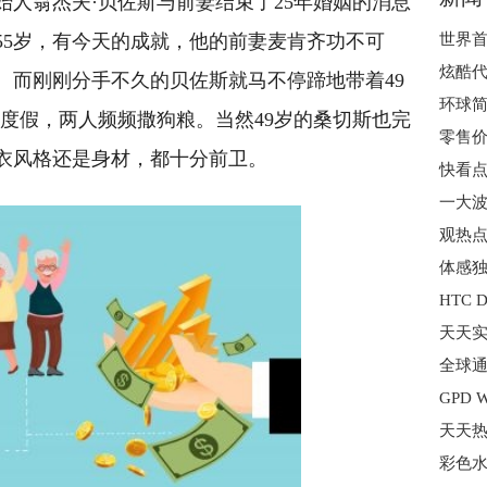
始人翁杰夫·贝佐斯与前妻结束了25年婚姻的消息
55岁，有今天的成就，他的前妻麦肯齐功不可
炫酷代
。而刚刚分手不久的贝佐斯就马不停蹄地带着49
度假，两人频频撒狗粮。当然49岁的桑切斯也完
衣风格还是身材，都十分前卫。