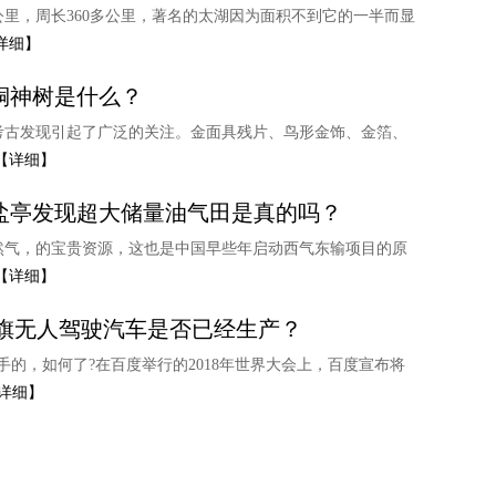
公里，周长360多公里，著名的太湖因为面积不到它的一半而显
详细】
铜神树是什么？
考古发现引起了广泛的关注。金面具残片、鸟形金饰、金箔、
【详细】
盐亭发现超大储量油气田是真的吗？
然气，的宝贵资源，这也是中国早些年启动西气东输项目的原
【详细】
旗无人驾驶汽车是否已经生产？
的，如何了?在百度举行的2018年世界大会上，百度宣布将
详细】