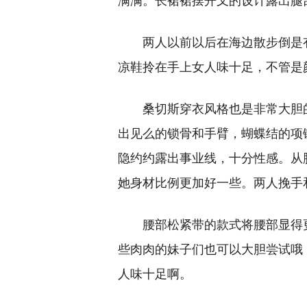
满满。长裙裙摆开叉的设计露出腿
两人以前以后在海边散步倒是
凉鞋拎在手上女人味十足，不管是
桑切斯穿衣风格也是非常大胆
出见么的锁骨和手臂，蝴蝶结的项
隐约约露出事业线，十分性感。从
她身材比例更加好一些。两人挽手
腰部松紧带的款式将腰部显得
些肉肉的妹子们也可以大胆尝试哦
人味十足啊。