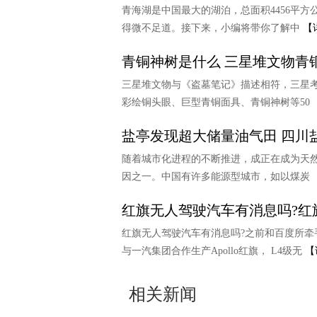
青海湖是中国最大的湖泊，总面积4456平方
得微不足道。接下来，小编将带你了解中
【
青铜神树是什么 三星堆文物青
三星堆文物与《盗墓笔记》描述相符，三星
彩绘铜头眼、巨型青铜面具、青铜神树等50
盐亭发现超大储量油气田 四川
随着城市化进程的不断推进，成正在成为天
因之一。中国有许多能源型城市，如以煤炭
红旗无人驾驶汽车有消息吗?红
红旗无人驾驶汽车有消息吗?之前和百度所牵手
与一汽集团合作生产Apollo红旗， L4级无
【
相关新闻