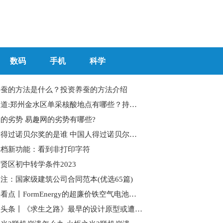
数码
手机
科学
养蚕的方法是什么？投资养蚕的方法介绍
世界报道:郑州金水区单采核酸地点有哪些？持续更新
的劣势 易趣网的劣势有哪些?
中国人得过诺贝尔奖的是谁 中国人得过诺贝尔奖的有几人？
文档新功能：看到非打印字符
贤区初中转学条件2023
注：国家级建筑公司合同范本(优选65篇)
环球快看点丨FormEnergy的超廉价铁空气电池将获建7.6亿美元的工厂
全球微头条丨《求生之路》最早的设计原型或遭泄漏：一张CS地图